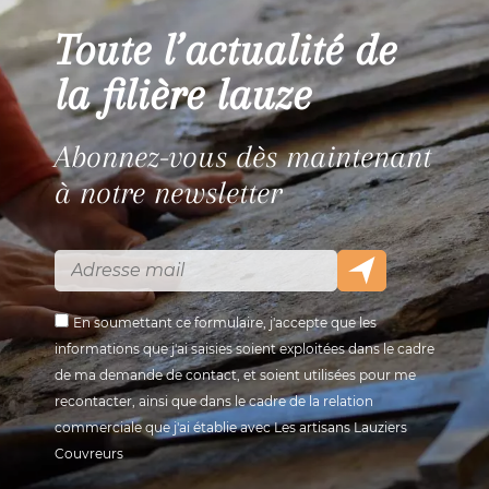
Toute l’actualité de
la filière lauze
Abonnez-vous dès maintenant
à notre newsletter
En soumettant ce formulaire, j'accepte que les
informations que j'ai saisies soient exploitées dans le cadre
de ma demande de contact, et soient utilisées pour me
recontacter, ainsi que dans le cadre de la relation
commerciale que j'ai établie avec Les artisans Lauziers
Couvreurs