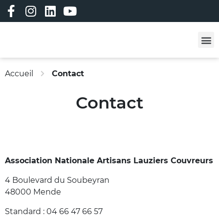
Les professi
Les formatio
Adhérez à ALC !
Vêtements person
Bourse à l’emploi
Bourse aux matériau
Accueil
Contact
Contact
Association Nationale Artisans Lauziers Couvreurs
4 Boulevard du Soubeyran
48000 Mende
Standard : 04 66 47 66 57