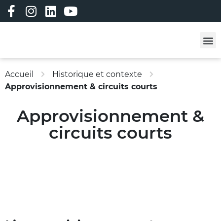
Les professi
Les formatio
Adhérez à ALC !
Vêtements person
Bourse à l’emploi
Bourse aux matériau
Accueil
Historique et contexte
Approvisionnement & circuits courts
Approvisionnement &
circuits courts