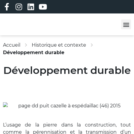
Les professi
Les formatio
Adhérez à ALC !
Vêtements person
Bourse à l’emploi
Bourse aux matériau
Accueil
Historique et contexte
Développement durable
Développement durable
L’usage de la pierre dans la construction, tout
comme la pérennisation et la transmission d’un