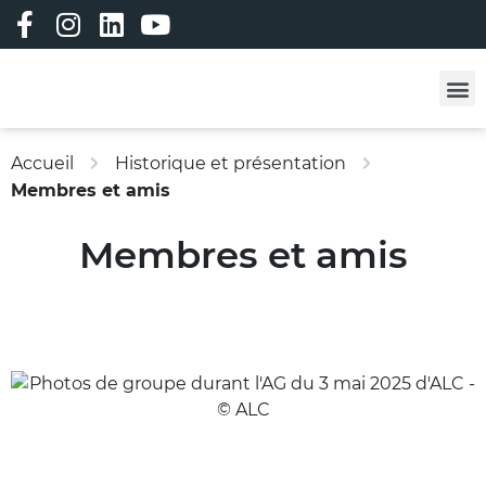
Les professi
Les formatio
Adhérez à ALC !
Vêtements person
Bourse à l’emploi
Bourse aux matériau
Accueil
Historique et présentation
Membres et amis
Membres et amis