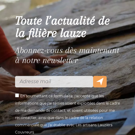
Toute l’actualité de
la filière lauze
Abonnez-vous dès maintenant
à notre newsletter
En soumettant ce formulaire, j'accepte que les
informations que j'ai saisies soient exploitées dans le cadre
de ma demande de contact, et soient utilisées pour me
recontacter, ainsi que dans le cadre de la relation
commerciale que j'ai établie avec Les artisans Lauziers
Couvreurs