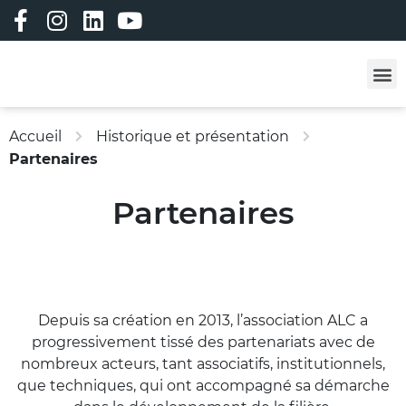
Les professi
Les formatio
Adhérez à ALC !
Vêtements person
Bourse à l’emploi
Bourse aux matériau
Accueil
Historique et présentation
Partenaires
Partenaires
Depuis sa création en 2013, l’association ALC a
progressivement tissé des partenariats avec de
nombreux acteurs, tant associatifs, institutionnels,
que techniques, qui ont accompagné sa démarche