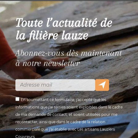
Toute l’actualité de
la filière lauze
Abonnez-vous dès maintenant
à notre newsletter
En soumettant ce formulaire, j'accepte que les
informations que j'ai saisies soient exploitées dans le cadre
de ma demande de contact, et soient utilisées pour me
recontacter, ainsi que dans le cadre de la relation
commerciale que j'ai établie avec Les artisans Lauziers
Couvreurs