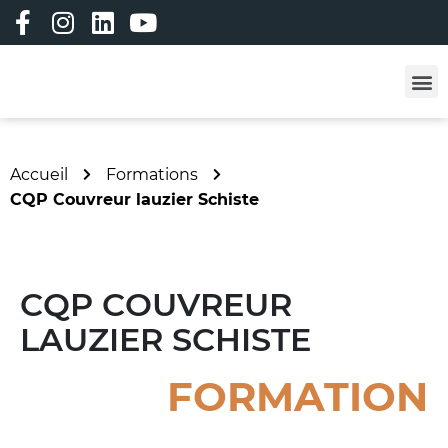
Les professi
Les formatio
Adhérez à ALC !
Vêtements person
Bourse à l’emploi
Bourse aux matériau
Accueil
Formations
CQP Couvreur lauzier Schiste​
CQP COUVREUR
LAUZIER SCHISTE
FORMATION