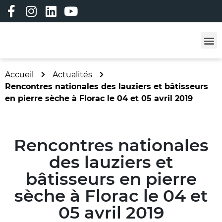
Les professi
Les formatio
Adhérez à ALC !
Vêtements person
Bourse à l’emploi
Bourse aux matériau
Accueil
Actualités
Rencontres nationales des lauziers et bâtisseurs
en pierre sèche à Florac le 04 et 05 avril 2019
Rencontres nationales
des lauziers et
bâtisseurs en pierre
sèche à Florac le 04 et
05 avril 2019